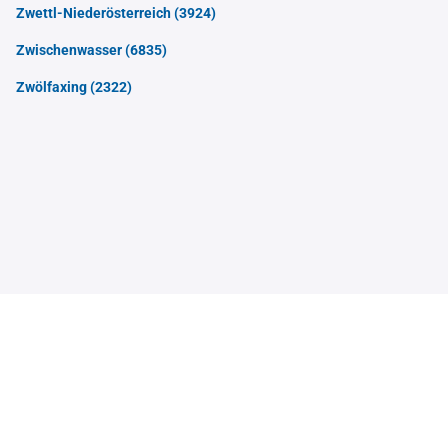
Zwettl-Niederösterreich
(3924)
Zwischenwasser
(6835)
Zwölfaxing
(2322)
Contact
Sitemap
Imprint
Data Privacy Statement
© 2026 HF Data Datenverarbeitungsgesellschaft m.b.H.
Schönbrunner Straße 231, 1120 Wien