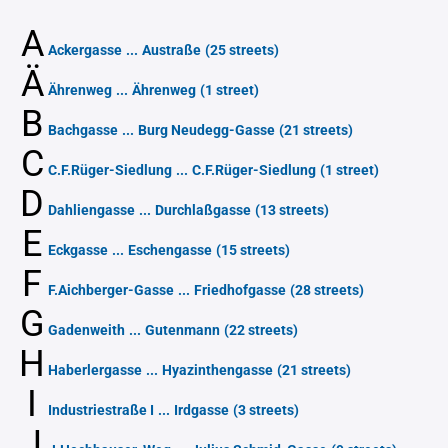
A
Ackergasse
...
Austraße
(25 streets)
Ä
Ährenweg
...
Ährenweg
(1 street)
B
Bachgasse
...
Burg Neudegg-Gasse
(21 streets)
C
C.F.Rüger-Siedlung
...
C.F.Rüger-Siedlung
(1 street)
D
Dahliengasse
...
Durchlaßgasse
(13 streets)
E
Eckgasse
...
Eschengasse
(15 streets)
F
F.Aichberger-Gasse
...
Friedhofgasse
(28 streets)
G
Gadenweith
...
Gutenmann
(22 streets)
H
Haberlergasse
...
Hyazinthengasse
(21 streets)
I
Industriestraße I
...
Irdgasse
(3 streets)
J