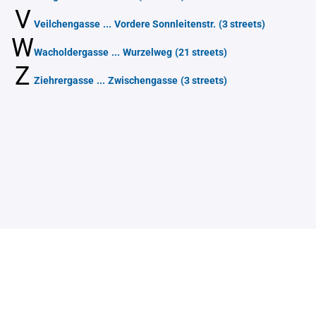
V
Veilchengasse
...
Vordere Sonnleitenstr.
(3 streets)
W
Wacholdergasse
...
Wurzelweg
(21 streets)
Z
Ziehrergasse
...
Zwischengasse
(3 streets)
Contact
Sitemap
Imprint
Data Privacy Statement
© 2026 HF Data Datenverarbeitungsgesellschaft m.b.H.