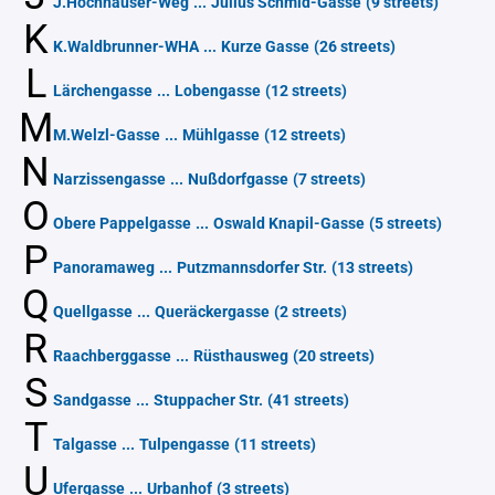
J.Hochhauser-Weg
...
Julius Schmid-Gasse
(9 streets)
K
K.Waldbrunner-WHA
...
Kurze Gasse
(26 streets)
L
Lärchengasse
...
Lobengasse
(12 streets)
M
M.Welzl-Gasse
...
Mühlgasse
(12 streets)
N
Narzissengasse
...
Nußdorfgasse
(7 streets)
O
Obere Pappelgasse
...
Oswald Knapil-Gasse
(5 streets)
P
Panoramaweg
...
Putzmannsdorfer Str.
(13 streets)
Q
Quellgasse
...
Queräckergasse
(2 streets)
R
Raachberggasse
...
Rüsthausweg
(20 streets)
S
Sandgasse
...
Stuppacher Str.
(41 streets)
T
Talgasse
...
Tulpengasse
(11 streets)
U
Ufergasse
...
Urbanhof
(3 streets)