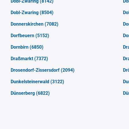
Dobl-Zwaring
(8142)
Do
Dobl-Zwaring
(8504)
Do
Donnerskirchen
(7082)
Do
Dorfbeuern
(5152)
Do
Dornbirn
(6850)
Dr
Draßmarkt
(7372)
Dr
Drosendorf-Zissersdorf
(2094)
Dr
Dunkelsteinerwald
(3122)
Du
Dünserberg
(6822)
Dü