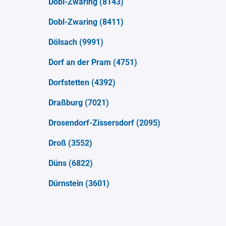
Dobl-Zwaring
(8143)
Dobl-Zwaring
(8411)
Dölsach
(9991)
Dorf an der Pram
(4751)
Dorfstetten
(4392)
Draßburg
(7021)
Drosendorf-Zissersdorf
(2095)
Droß
(3552)
Düns
(6822)
Dürnstein
(3601)