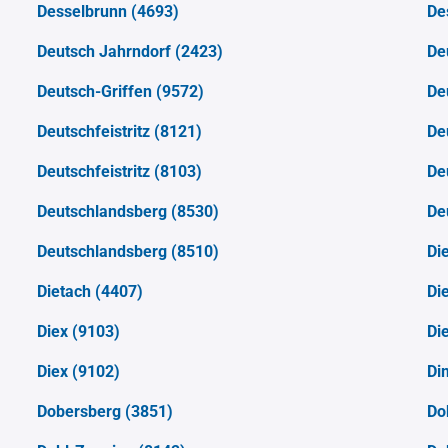
Desselbrunn
(4693)
De
Deutsch Jahrndorf
(2423)
De
Deutsch-Griffen
(9572)
De
Deutschfeistritz
(8121)
De
Deutschfeistritz
(8103)
De
Deutschlandsberg
(8530)
De
Deutschlandsberg
(8510)
Di
Dietach
(4407)
Di
Diex
(9103)
Di
Diex
(9102)
Di
Dobersberg
(3851)
Do