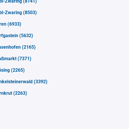
bl-Zwaring
(8141)
bl-Zwaring
(8503)
ren
(6933)
rfgastein
(5632)
asenhofen
(2165)
aßmarkt
(7371)
ösing
(2265)
nkelsteinerwald
(3392)
rnkrut
(2263)