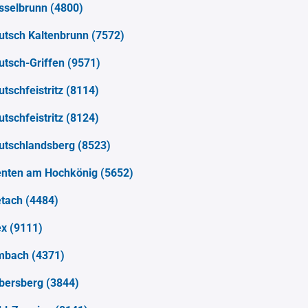
sselbrunn
(4800)
utsch Kaltenbrunn
(7572)
utsch-Griffen
(9571)
utschfeistritz
(8114)
utschfeistritz
(8124)
utschlandsberg
(8523)
enten am Hochkönig
(5652)
etach
(4484)
ex
(9111)
mbach
(4371)
bersberg
(3844)